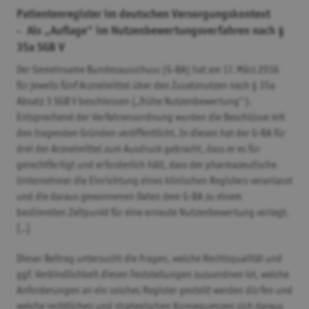
Patientenregister im deutschen Versorgungskontext
- Als „Auflage" im Nutzenbewertungsverfahren nach §
35a SGB V
Der Gemeinsame Bundesausschuss (G-BA) hat am 17. März 2016
für jeweils fünf Arzneimittel über den Zusatznutzen nach § 35a
Absatz 3 SGB V beschlossen („frühe Nutzenbewertung").
Entsprechend der Verfahrensordnung wurden die Beschlüsse mit
den tragenden Gründen veröffentlicht. In diesen hat der G-BA für
drei der Arzneimittel zum Ausdruck gebracht, dass er es für
gerechtfertigt und erforderlich hält, dass der pharmazeutische
Unternehmer die Einrichtung eines klinischen Registers veranlasst
und die daraus gewonnenen Daten dem G-BA zu einem
bestimmten Zeitpunkt für eine erneute Nutzenbewertung vorlegt.
[..]
Dieser Beitrag untersucht die Fragen, welche Rechtsqualität und
ggf. Verbindlichkeit diesen Feststellungen zuzuordnen ist, welche
Anforderungen an ein solches Register gestellt werden dürfen und
welche rechtlichen und strategischen Konsequenzen sich daraus