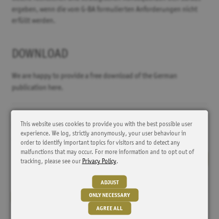
ergeben, wenn die vom G-BA formulierten Anforderungen nicht
erfüllt werden.
DOWNLOAD
We are happy to provide a free download of the German
publication here.
This website uses cookies to provide you with the best possible user
als
Patientenregister im deutschem Versorgungskontext
experience. We log, strictly anonymously, your user behaviour in
„Auflage" im Nutzenbewertungsverfahren nach § 35a SGB
order to identify important topics for visitors and to detect any
malfunctions that may occur. For more information and to opt out of
PDF 619 kB
DOWNLOAD
tracking, please see our
Privacy Policy
.
ADJUST
ONLY NECESSARY
STRATEGY REPORT
AGREE ALL
Whitepaper: Revisiting Transparency