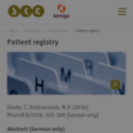
Start
Insights
Publications
Patient registry
Patient registry
Dierks, C, Schönermark, M.P. (2016)
PharmR 8/2016: 305-309 (German only)
Abstract (German only)