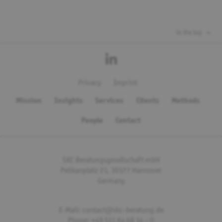
to the top
Privacy
Imprint
Mission
Insights
Services
Clients
Methods
People
Contact
SKC Beratungsgesellschaft mbH
Pelikanplatz 21, 30177 Hannover
Germany
E-Mail: contact@skc-beratung.de
Phone: +49 511 64 68 14 – 0