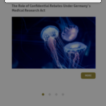
The Role of Confidential Rebates Under Germany's
Tracker
Medical Research Act
HubSpot
Cookie from HubSpot for website analysis. It generates
statistical data about the visitor's use of the website.
Externe Inhalte
YouTube
Alle YouTube Embeds automatisch aktiveren. Dabei werden
eventuell personenbezogene Daten an
Google
übertragen.
Spotify
Alle Spotify Embeds automatisch aktiveren. Dabei werden
eventuell personenbezogene Daten an
Spotify
übertragen.
Google Maps
MORE
Alle Google Maps automatisch aktiveren. Dabei werden
eventuell personenbezogene Daten an
Google
übertragen.
SAVE