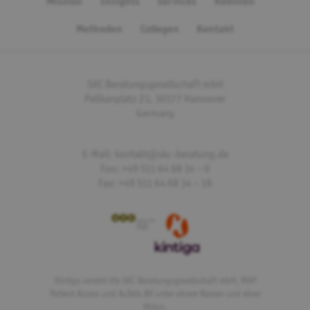
Mission
Insights
Services
Klienten
Google Maps
Methoden
Collegen
Kontakt
Alle Google Maps automatisch aktiveren. Dabei werden
eventuell personenbezogene Daten an
Google
übertragen.
SPEICHERN
SKC Beratungsgesellschaft mbH
Pelikanplatz 21, 30177 Hannover
Germany
E-Mail: kontakt@skc-beratung.de
Fon: +49 511 64 68 14 – 0
Fax: +49 511 64 68 14 – 18
Kintiga vereint die SKC Beratungsgesellschaft mbH, MAP
Patient Access und AxTalis BV unter einem Namen und einer
Vision.