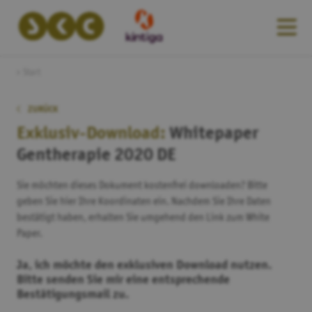
Start
ZURÜCK
Exklusiv-Download:
Whitepaper
Gentherapie 2020 DE
Sie möchten dieses Dokument kostenfrei downloaden? Bitte
geben Sie hier Ihre Koordinaten ein. Nachdem Sie Ihre Daten
bestätigt haben, erhalten Sie umgehend den Link zum White
Paper.
Ja, ich möchte den exklusiven Download nutzen.
Bitte senden Sie mir eine entsprechende
Bestätigungsmail zu.