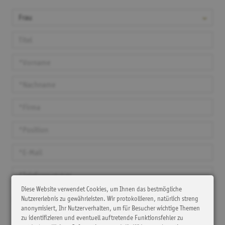
Diese Website verwendet Cookies, um Ihnen das bestmögliche
Nutzererlebnis zu gewährleisten. Wir protokollieren, natürlich streng
Ja, ich bin damit einverstanden, dass SKC und MAP Patient Access
meine Kontaktdaten speichern und mich zur Übermittlung von
anonymisiert, Ihr Nutzerverhalten, um für Besucher wichtige Themen
Produktinformationen, Eventhinweisen oder anderen Anlässen
zu identifizieren und eventuell auftretende Funktionsfehler zu
kontaktiert. Ich habe das Recht, meine Einwilligung zur Verarbeitung