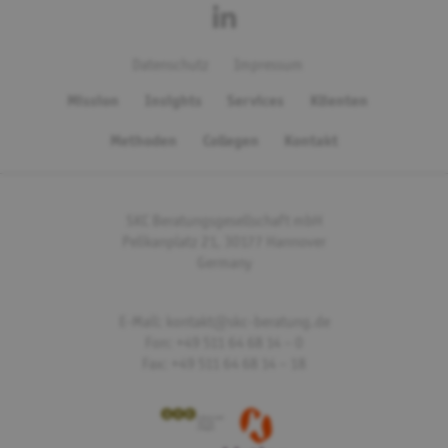
Tracker
HubSpot
Cookie von HubSpot für Website-Analysen. Erzeugt statistische
Datenschutz
Impressum
Daten darüber, wie der Besucher die Website nutzt.
Mission
Insights
Services
Klienten
Externe Inhalte
Methoden
Collegen
Kontakt
YouTube
Alle YouTube Embeds automatisch aktiveren. Dabei werden
eventuell personenbezogene Daten an
Google
übertragen.
SKC Beratungsgesellschaft mbH
Spotify
Pelikanplatz 21, 30177 Hannover
Alle Spotify Embeds automatisch aktiveren. Dabei werden
eventuell personenbezogene Daten an
Spotify
übertragen.
Germany
Google Maps
Alle Google Maps automatisch aktiveren. Dabei werden
E-Mail: kontakt@skc-beratung.de
eventuell personenbezogene Daten an
Google
übertragen.
Fon: +49 511 64 68 14 – 0
SPEICHERN
Fax: +49 511 64 68 14 – 18