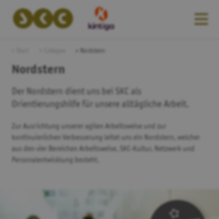
Start
Collegen
Nordstern
Nordstern
Der Nordstern dient uns bei SKC als
Orientierungshilfe für unsere alltägliche Arbeit.
Zur Ausrichtung unserer agilen Arbeitsweise und zur
kontinuierlichen Verbesserung leitet uns ein Nordstern, welcher
aus den vier Bereichen Arbeitsweise, SKC-Kultur, Netzwerk und
Personalentwicklung besteht.