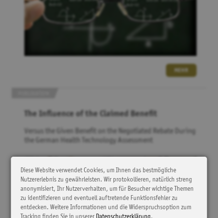
MEHR
PUBLIKATION
The Influence of the Claimed Benefit
Versus the Given Benefit on the Negotiated Rebate During
the German Health Technology Assessment
Diese Website verwendet Cookies, um Ihnen das bestmögliche
Nutzererlebnis zu gewährleisten. Wir protokollieren, natürlich streng
anonymisiert, Ihr Nutzerverhalten, um für Besucher wichtige Themen
zu identifizieren und eventuell auftretende Funktionsfehler zu
entdecken. Weitere Informationen und die Widerspruchsoption zum
Tracking finden Sie in unserer
Datenschutzerklärung
.